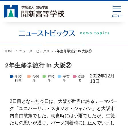
HOME
緊急連絡
ニューストピックス
学校紹介
HOME
ニューストピックス
2年生修学旅行 in 大阪②
学科紹介
2年生修学旅行 in 大阪②
学校生活
2022年12月
学校
受験
在校
卒業
保護
行事
生
生
生
者
13日
入試情報
進学就職情報
2日目となった今日は、大阪が世界に誇るテーマパー
ク「ユニバーサル・スタジオ・ジャパン」と大阪市
お問い合わせ
内自由散策でした。朝食時には小雨でしたが、生徒
各種様式ダウンロード
たちの思いが通じ、パーク到着時には止んでいまし