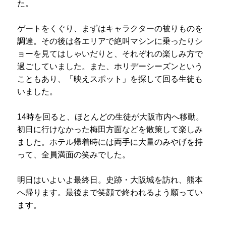
た。
プライバシーポリシー
ゲートをくぐり、まずはキャラクターの被りものを
サイトマップ
調達。その後は各エリアで絶叫マシンに乗ったりシ
ョーを見てはしゃいだりと、それぞれの楽しみ方で
受験生の方へ
在校生の方へ
過ごしていました。また、ホリデーシーズンという
こともあり、「映えスポット」を探して回る生徒も
保護者の方へ
卒業生の方へ
いました。
14時を回ると、ほとんどの生徒が大阪市内へ移動。
初日に行けなかった梅田方面などを散策して楽しみ
ました。ホテル帰着時には両手に大量のみやげを持
って、全員満面の笑みでした。
明日はいよいよ最終日。史跡・大阪城を訪れ、熊本
へ帰ります。最後まで笑顔で終われるよう願ってい
ます。