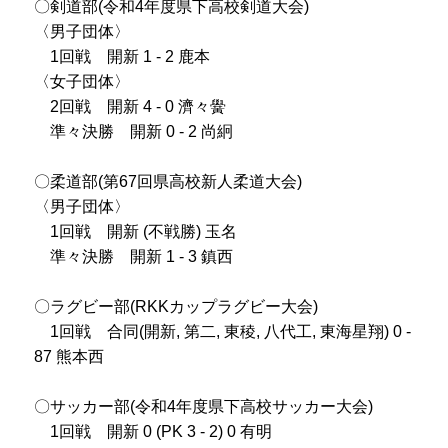
〇剣道部(令和4年度県下高校剣道大会)
プライバシーポリシー
〈男子団体〉
1回戦 開新 1 - 2 鹿本
サイトマップ
〈女子団体〉
2回戦 開新 4 - 0 濟々黌
受験生の方へ
在校生の方へ
準々決勝 開新 0 - 2 尚絅
保護者の方へ
卒業生の方へ
〇柔道部(第67回県高校新人柔道大会)
〈男子団体〉
1回戦 開新 (不戦勝) 玉名
準々決勝 開新 1 - 3 鎮西
〇ラグビー部(RKKカップラグビー大会)
1回戦 合同(開新, 第二, 東稜, 八代工, 東海星翔) 0 -
87 熊本西
〇サッカー部(令和4年度県下高校サッカー大会)
1回戦 開新 0 (PK 3 - 2) 0 有明