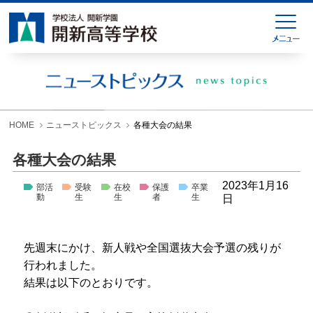
HOME
緊急連絡
ニューストピックス
学校紹介
HOME
ニューストピックス
各種大会の結果
学科紹介
各種大会の結果
学校生活
2023年1月16
部活
受験
在校
保護
卒業
動
生
生
者
生
日
入試情報
進学就職情報
先週末にかけ、新人戦や全国選抜大会予選の残りが
行われました。
お問い合わせ
結果は以下のとおりです。
各種様式ダウンロード