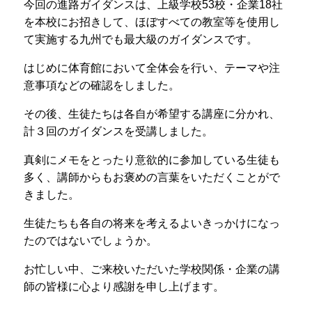
今回の進路ガイダンスは、上級学校53校・企業18社
プライバシーポリシー
を本校にお招きして、ほぼすべての教室等を使用し
て実施する九州でも最大級のガイダンスです。
サイトマップ
はじめに体育館において全体会を行い、テーマや注
意事項などの確認をしました。
受験生の方へ
在校生の方へ
保護者の方へ
卒業生の方へ
その後、生徒たちは各自が希望する講座に分かれ、
計３回のガイダンスを受講しました。
真剣にメモをとったり意欲的に参加している生徒も
多く、講師からもお褒めの言葉をいただくことがで
きました。
生徒たちも各自の将来を考えるよいきっかけになっ
たのではないでしょうか。
お忙しい中、ご来校いただいた学校関係・企業の講
師の皆様に心より感謝を申し上げます。