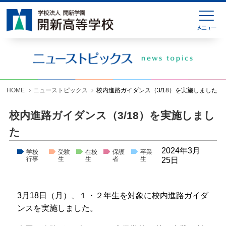
HOME
緊急連絡
ニューストピックス
学校紹介
HOME
ニューストピックス
校内進路ガイダンス（3/18）を実施しました
学科紹介
校内進路ガイダンス（3/18）を実施しまし
学校生活
た
入試情報
2024年3月
学校
受験
在校
保護
卒業
行事
生
生
者
生
25日
進学就職情報
お問い合わせ
3月18日（月）、１・２年生を対象に校内進路ガイダ
ンスを実施しました。
各種様式ダウンロード