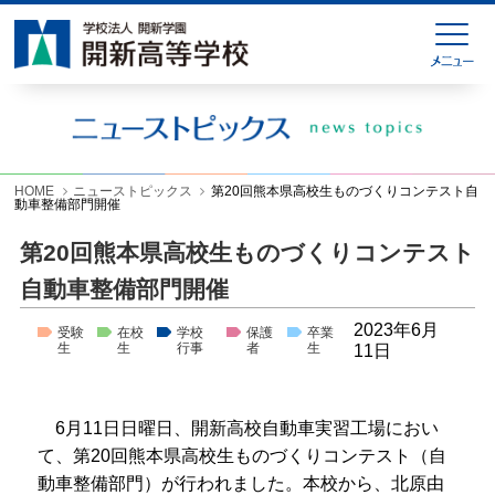
HOME
緊急連絡
ニューストピックス
学校紹介
HOME
ニューストピックス
第20回熊本県高校生ものづくりコンテスト自
動車整備部門開催
学科紹介
第20回熊本県高校生ものづくりコンテスト
学校生活
自動車整備部門開催
入試情報
2023年6月
受験
在校
学校
保護
卒業
生
生
行事
者
生
11日
進学就職情報
お問い合わせ
6月
11
日日曜日、開新高校自動車実習工場におい
て、第
20
回熊本県高校生ものづくりコンテスト（自
各種様式ダウンロード
動車整備部門）が行われました。本校から、北原由