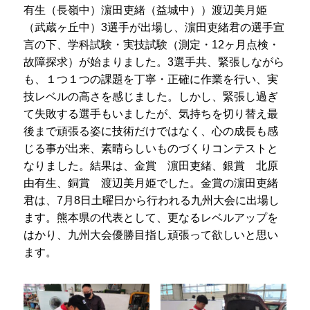
有生（長嶺中）濵田吏緒（益城中））渡辺美月姫
プライバシーポリシー
（武蔵ヶ丘中）
3
選手が出場し、濵田吏緒君の選手宣
サイトマップ
言の下、学科試験・実技試験（測定・
12
ヶ月点検・
故障探求）が始まりました。
3
選手共、緊張しながら
も、１つ１つの課題を丁寧・正確に作業を行い、実
受験生の方へ
在校生の方へ
技レベルの高さを感じました。しかし、緊張し過ぎ
保護者の方へ
卒業生の方へ
て失敗する選手もいましたが、気持ちを切り替え最
後まで頑張る姿に技術だけではなく、心の成長も感
じる事が出来、素晴らしいものづくりコンテストと
なりました。結果は、金賞 濵田吏緒、銀賞 北原
由有生、銅賞 渡辺美月姫でした。金賞の濵田吏緒
君は、
7
月
8
日土曜日から行われる九州大会に出場し
ます。熊本県の代表として、更なるレベルアップを
はかり、九州大会優勝目指し頑張って欲しいと思い
ます。