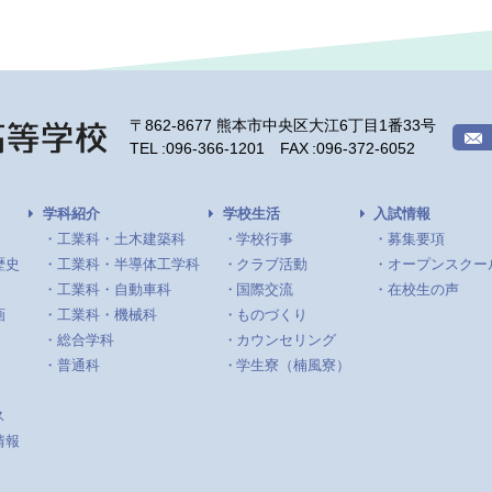
〒862-8677 熊本市中央区大江6丁目1番33号
TEL
096-366-1201
FAX
096-372-6052
学科紹介
学校生活
入試情報
工業科・土木建築科
学校行事
募集要項
歴史
工業科・半導体工学科
クラブ活動
オープンスクー
工業科・自動車科
国際交流
在校生の声
画
工業科・機械科
ものづくり
総合学科
カウンセリング
普通科
学生寮（楠風寮）
ス
情報