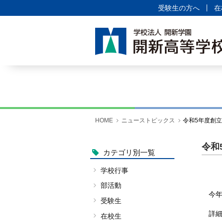
HOME
受験生の方へ
在
緊急連絡
ニューストピックス
学校紹介
ご挨拶
校歌
施設案内
HOME
ニューストピックス
令和5年度創立
情報公開
教職員採用情報
令和
カテゴリ別一覧
学科紹介
学校行事
工業科・土木建築科
部活動
今
工業科・自動車科
受験生
詳
総合学科
在校生