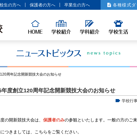
学校生活
校生の方へ
保護者の方へ
卒業生の方へ
各種様式ダ
学校行事
クラブ活動
国際交流
ものづくり
カウンセリング
学生寮（楠風
入試情報
教育内容と歴史
募集要項
オープンスク
学校紹介動画
在校生の声
制服
120周年記念開新競技大会のお知らせ
交通アクセス
進学就職情報
5年度創立120周年記念開新競技大会のお知らせ
進路指導
進路実績
卒業生の声
学校行
工業科・半導体工学科
年度の開新競技大会は、
保護者のみ
の参観といたします。一般の方のご
工業科・機械科
細につきましては、こちらをご覧ください。
普通科