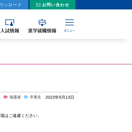
お問い合わせ
ウンロード
お問い合わせ
各種様式ダウンロード
プライバシーポリシー
寮）
サイトマップ
受験生の方へ
ール
在校生の方へ
保護者の方へ
卒業生の方へ
2023年9月13日
事
保護者
卒業生
来場はご遠慮ください。