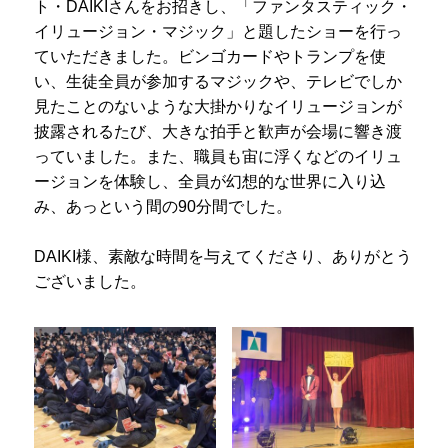
ト・DAIKIさんをお招きし、「ファンタスティック・
プライバシーポリシー
イリュージョン・マジック」と題したショーを行っ
ていただきました。ビンゴカードやトランプを使
サイトマップ
い、生徒全員が参加するマジックや、テレビでしか
見たことのないような大掛かりなイリュージョンが
受験生の方へ
在校生の方へ
披露されるたび、大きな拍手と歓声が会場に響き渡
っていました。また、職員も宙に浮くなどのイリュ
保護者の方へ
卒業生の方へ
ージョンを体験し、全員が幻想的な世界に入り込
み、あっという間の90分間でした。
DAIKI様、素敵な時間を与えてくださり、ありがとう
ございました。