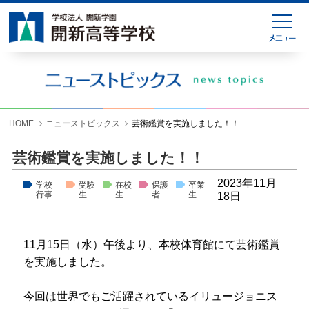
HOME
緊急連絡
ニューストピックス
学校紹介
HOME
ニューストピックス
芸術鑑賞を実施しました！！
学科紹介
芸術鑑賞を実施しました！！
学校生活
2023年11月
学校
受験
在校
保護
卒業
行事
生
生
者
生
18日
入試情報
進学就職情報
11月15日（水）午後より、本校体育館にて芸術鑑賞
を実施しました。
お問い合わせ
各種様式ダウンロード
今回は世界でもご活躍されているイリュージョニス