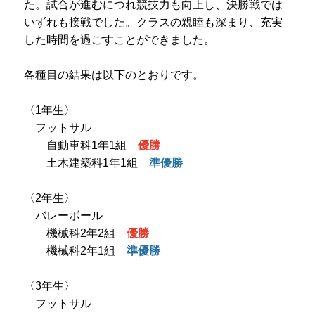
た。試合が進むにつれ競技力も向上し、決勝戦では
プライバシーポリシー
いずれも接戦でした。クラスの親睦も深まり、充実
した時間を過ごすことができました。
サイトマップ
各種目の結果は以下のとおりです。
受験生の方へ
在校生の方へ
〈1年生〉
保護者の方へ
卒業生の方へ
フットサル
自動車科1年1組
優勝
土木建築科1年1組
準優勝
〈2年生〉
バレーボール
機械科2年2組
優勝
機械科2年1組
準優勝
〈3年生〉
フットサル