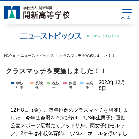
HOME
緊急連絡
ニューストピックス
学校紹介
HOME
ニューストピックス
クラスマッチを実施しました！！
学科紹介
クラスマッチを実施しました！！
学校生活
2023年12月
学校
受験
在校
保護
卒業
行事
生
生
者
生
8日
入試情報
進学就職情報
12月8日（金）、毎年恒例のクラスマッチを開催しま
した。今年は会場を2つに分け、1, 3年生男子は運動
お問い合わせ
公園スポーツ広場にてフットサル、同女子はモルッ
各種様式ダウンロード
ク、2年生は本校体育館にてバレーボールを行いまし