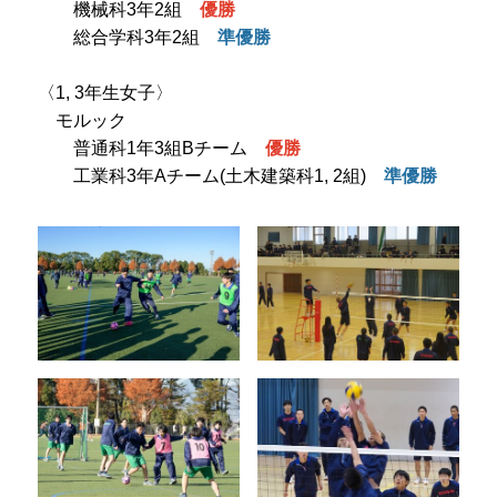
機械科3年2組
優勝
総合学科3年2組
準優勝
〈1, 3年生女子〉
モルック
普通科1年3組Bチーム
優勝
工業科3年Aチーム(土木建築科1, 2組)
準優勝