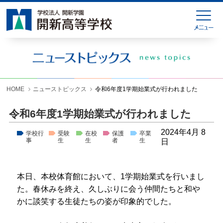
HOME
緊急連絡
ニューストピックス
学校紹介
HOME
ニューストピックス
令和6年度1学期始業式が行われました
学科紹介
令和6年度1学期始業式が行われました
学校生活
2024年4月 8
学校行
受験
在校
保護
卒業
事
生
生
者
生
日
入試情報
進学就職情報
本日、本校体育館において、1学期始業式を行いまし
た。春休みを終え、久しぶりに会う仲間たちと和や
お問い合わせ
かに談笑する生徒たちの姿が印象的でした。
各種様式ダウンロード