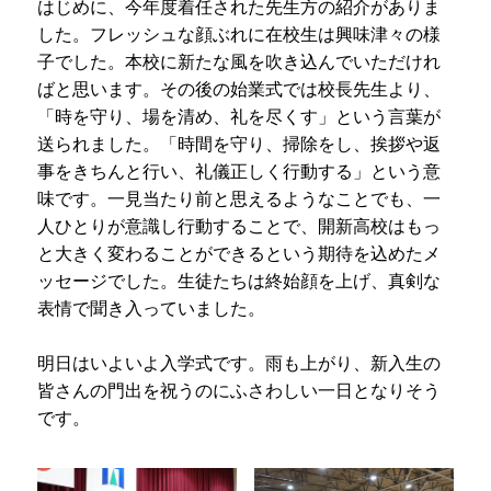
はじめに、今年度着任された先生方の紹介がありま
プライバシーポリシー
した。フレッシュな顔ぶれに在校生は興味津々の様
子でした。本校に新たな風を吹き込んでいただけれ
サイトマップ
ばと思います。その後の始業式では校長先生より、
「時を守り、場を清め、礼を尽くす」という言葉が
受験生の方へ
在校生の方へ
送られました。「時間を守り、掃除をし、挨拶や返
事をきちんと行い、礼儀正しく行動する」という意
保護者の方へ
卒業生の方へ
味です。一見当たり前と思えるようなことでも、一
人ひとりが意識し行動することで、開新高校はもっ
と大きく変わることができるという期待を込めたメ
ッセージでした。生徒たちは終始顔を上げ、真剣な
表情で聞き入っていました。
明日はいよいよ入学式です。雨も上がり、新入生の
皆さんの門出を祝うのにふさわしい一日となりそう
です。