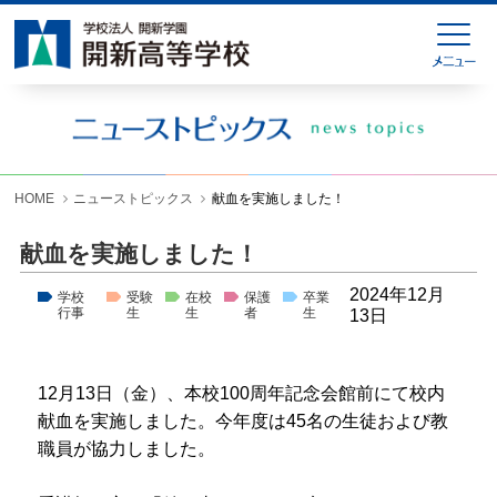
HOME
緊急連絡
ニューストピックス
学校紹介
HOME
ニューストピックス
献血を実施しました！
学科紹介
献血を実施しました！
学校生活
2024年12月
学校
受験
在校
保護
卒業
行事
生
生
者
生
13日
入試情報
進学就職情報
12月13日（金）、本校100周年記念会館前にて校内
献血を実施しました。今年度は45名の生徒および教
お問い合わせ
職員が協力しました。
各種様式ダウンロード