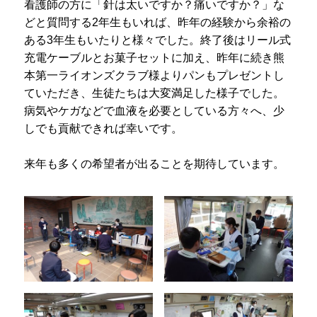
看護師の方に「針は太いですか？痛いですか？」な
プライバシーポリシー
どと質問する2年生もいれば、昨年の経験から余裕の
ある3年生もいたりと様々でした。終了後はリール式
サイトマップ
充電ケーブルとお菓子セットに加え、昨年に続き熊
本第一ライオンズクラブ様よりパンもプレゼントし
受験生の方へ
在校生の方へ
ていただき、生徒たちは大変満足した様子でした。
病気やケガなどで血液を必要としている方々へ、少
保護者の方へ
卒業生の方へ
しでも貢献できれば幸いです。
来年も多くの希望者が出ることを期待しています。