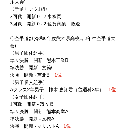
ル大会)
プライバシーポリシー
〈予選リンク1組〉
2回戦 開新 0 - 2 東福岡
サイトマップ
3回戦 開新 0 - 2 佐賀商業 敗退
受験生の方へ
在校生の方へ
〇空手道部(令和6年度熊本県高校1, 2年生空手道大
会)
保護者の方へ
卒業生の方へ
〈男子団体組手〉
準々決勝 開新 - 熊本工業B
準決勝 開新 - 文徳C
決勝 開新 - 芦北B
1位
〈男子個人組手〉
Aクラス2年男子 柿木 史翔君（普通科2年）
1位
〈女子団体組手〉
1回戦 開新 - 濟々黌
準々決勝 開新 - 熊本商業A
準決勝 開新 - 文徳A
決勝 開新 - マリストA
1位