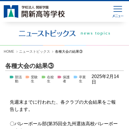
HOME
緊急連絡
ニューストピックス
学校紹介
HOME
ニューストピックス
各種大会の結果③
学科紹介
各種大会の結果③
学校生活
2025年2月14
部活
受験
在校
保護
卒業
動
生
生
者
生
日
入試情報
進学就職情報
先週末までに行われた、各クラブの大会結果をご報
告します。
お問い合わせ
各種様式ダウンロード
〇バレーボール部(第35回全九州選抜高校バレーボー