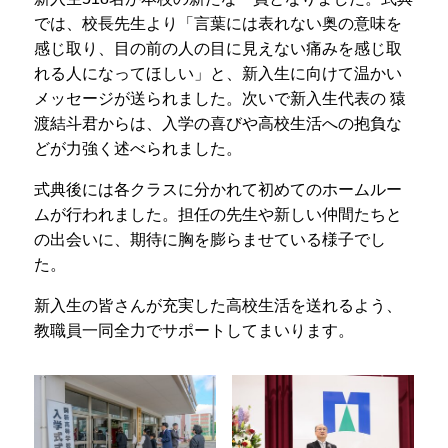
プライバシーポリシー
では、校長先生より
「言葉には表れない奥の意味を
感じ取り、目の前の人の目に見えない痛みを感じ取
サイトマップ
れる人になってほしい」
と、新入生に向けて温かい
メッセージが送られました。次いで新入生代表の 猿
渡結斗君からは、入学の喜びや高校生活への抱負な
受験生の方へ
在校生の方へ
どが力強く述べられました。
保護者の方へ
卒業生の方へ
式典後には各クラスに分かれて初めてのホームルー
ムが行われました。担任の先生や新しい仲間たちと
の出会いに、期待に胸を膨らませている様子でし
た。
新入生の皆さんが充実した高校生活を送れるよう、
教職員一同全力でサポートしてまいります。