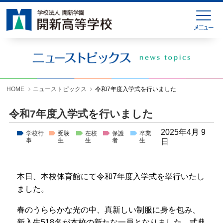
HOME
緊急連絡
ニューストピックス
学校紹介
HOME
ニューストピックス
令和7年度入学式を行いました
学科紹介
令和7年度入学式を行いました
学校生活
2025年4月 9
学校行
受験
在校
保護
卒業
事
生
生
者
生
日
入試情報
進学就職情報
本日、本校体育館にて令和7年度入学式を挙行いたし
ました。
お問い合わせ
春のうららかな光の中、真新しい制服に身を包み、
各種様式ダウンロード
新入生518名が本校の新たな一員となりました。式典