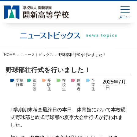
HOME
緊急連絡
ニューストピックス
学校紹介
HOME
ニューストピックス
野球部壮行式を行いました！
学科紹介
野球部壮行式を行いました！
学校生活
学校
部
受
在
保
卒
2025年7月
行事
活
験
校
護
業
入試情報
1日
動
生
生
者
生
進学就職情報
1学期期末考査最終日の本日、体育館において本校硬
お問い合わせ
式野球部と軟式野球部の夏季大会壮行式が行われま
した。
各種様式ダウンロード