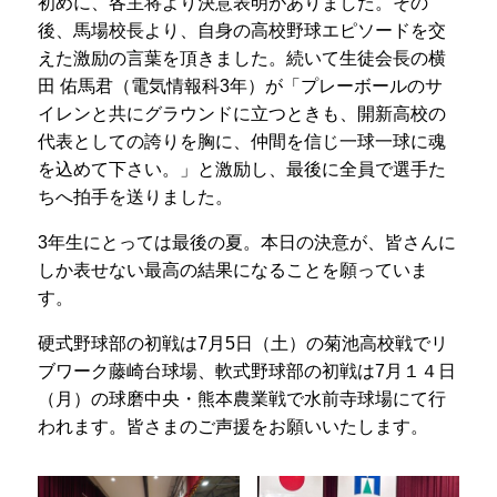
初めに、各主将より決意表明がありました。その
プライバシーポリシー
後、馬場校長より、自身の高校野球エピソードを交
えた激励の言葉を頂きました。続いて生徒会長の横
サイトマップ
田 佑馬君（電気情報科
3
年）が「プレーボールのサ
イレンと共にグラウンドに立つときも、開新高校の
受験生の方へ
在校生の方へ
代表としての誇りを胸に、仲間を信じ一球一球に魂
を込めて下さい。」と激励し、最後に全員で選手た
保護者の方へ
卒業生の方へ
ちへ拍手を送りました。
3年生にとっては最後の夏。本日の決意が、皆さんに
しか表せない最高の結果になることを願っていま
す。
硬式野球部の初戦は
7
月
5
日（土）の菊池高校戦でリ
ブワーク藤崎台球場、軟式野球部の初戦は
7
月１４日
（月）の球磨中央・熊本農業戦で水前寺球場にて行
われます。皆さまのご声援をお願いいたします。