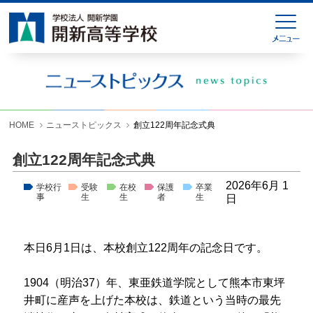
HOME
緊急連絡
ニューストピックス
学校紹介
HOME
ニューストピックス
創立122周年記念式典
学科紹介
創立122周年記念式典
学校生活
2026年6月 1
学校行
受験
在校
保護
卒業
事
生
生
者
生
日
入試情報
進学就職情報
本日6月1日は、本校創立122周年の記念日です。
お問い合わせ
1904（明治37）年、東亜鉄道学院として熊本市東坪
各種様式ダウンロード
井町に産声を上げた本校は、鉄道という当時の最先