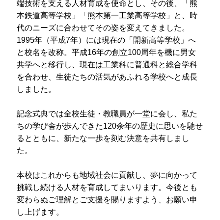
端技術を支える人材育成を使命とし、その後、「熊
プライバシーポリシー
本鉄道高等学校」「熊本第一工業高等学校」と、時
代のニーズに合わせてその姿を変えてきました。
サイトマップ
1995年（平成7年）には現在の「開新高等学校」へ
と校名を改称。平成16年の創立100周年を機に男女
受験生の方へ
在校生の方へ
共学へと移行し、現在は工業科に普通科と総合学科
を合わせ、生徒たちの活気があふれる学校へと成長
保護者の方へ
卒業生の方へ
しました。
記念式典では全校生徒・教職員が一堂に会し、私た
ちの学び舎が歩んできた120余年の歴史に思いを馳せ
るとともに、新たな一歩を刻む決意を共有しまし
た。
本校はこれからも地域社会に貢献し、夢に向かって
挑戦し続ける人材を育成してまいります。今後とも
変わらぬご理解とご支援を賜りますよう、お願い申
し上げます。