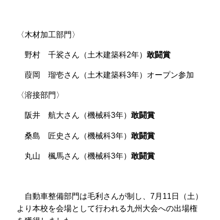
〈木材加工部門〉
野村 千裟さん（土木建築科2年）
敢闘賞
葭岡 瑠壱さん（土木建築科3年）オープン参加
〈溶接部門〉
阪井 航大さん（機械科
3
年）
敢闘賞
桑島 匠史さん（機械科
3
年）
敢闘賞
丸山 楓馬さん（機械科
3
年）
敢闘賞
自動車整備部門は毛利さんが制し、7月
11
日（土）
より本校を会場として行われる九州大会への出場権