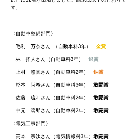
プライバシーポリシー
す。
サイトマップ
〈自動車整備部門〉
受験生の方へ
在校生の方へ
毛利 万奈さん
（自動車科3年）
金賞
保護者の方へ
卒業生の方へ
林 拓人さん（自動車科
3
年）
銀賞
上村 悠真さん（自動車科2年）
銅賞
杉本 尚希さん（自動車科3年）
敢闘賞
佐藤 琉叶さん（自動車科2年）
敢闘賞
中元 篤郎さん（自動車科2年）
敢闘賞
〈電気工事部門〉
髙本 宗汰さん（電気情報科
3
年）
敢闘賞