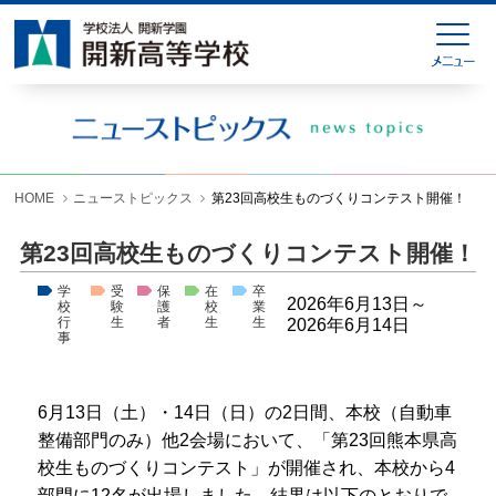
HOME
緊急連絡
ニューストピックス
学校紹介
HOME
ニューストピックス
第23回高校生ものづくりコンテスト開催！
学科紹介
第23回高校生ものづくりコンテスト開催！
学校生活
学
受
保
在
卒
2026年6月13日～
校
験
護
校
業
入試情報
行
生
者
生
生
2026年6月14日
事
進学就職情報
6
月
13
日（土）・
14
日（日）の
2
日間、本校（自動車
お問い合わせ
整備部門のみ）他
2
会場において、「第
23
回熊本県高
校生ものづくりコンテスト」が開催され、本校から4
各種様式ダウンロード
部門に
12
名が出場しました。結果は以下のとおりで