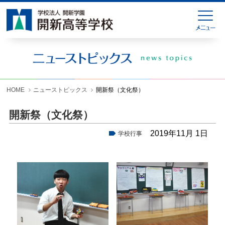
HOME
緊急連絡
ニューストピックス
学校紹介
HOME
ニューストピックス
開新祭（文化祭）
学科紹介
開新祭（文化祭）
学校生活
2019年11月 1日
学校行事
入試情報
進学就職情報
お問い合わせ
各種様式ダウンロード