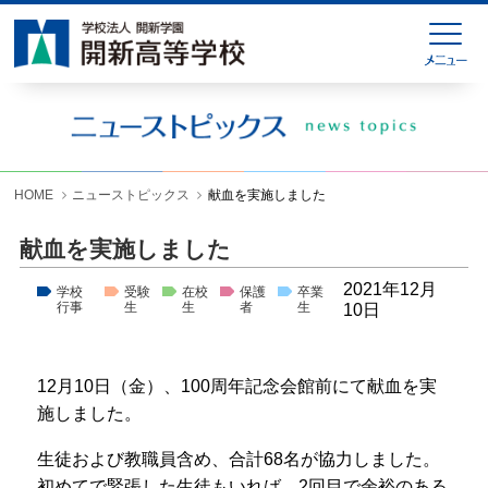
HOME
緊急連絡
ニューストピックス
学校紹介
HOME
ニューストピックス
献血を実施しました
学科紹介
献血を実施しました
学校生活
2021年12月
学校
受験
在校
保護
卒業
行事
生
生
者
生
10日
入試情報
進学就職情報
12月10日（金）、100周年記念会館前にて献血を実
施しました。
お問い合わせ
生徒および教職員含め、合計68名が協力しました。
各種様式ダウンロード
初めてで緊張した生徒もいれば、2回目で余裕のある