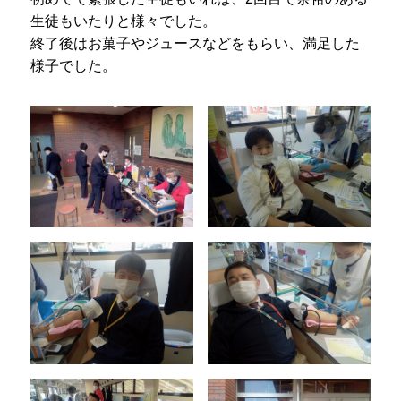
プライバシーポリシー
生徒もいたりと様々でした。
終了後はお菓子やジュースなどをもらい、満足した
サイトマップ
様子でした。
受験生の方へ
在校生の方へ
保護者の方へ
卒業生の方へ