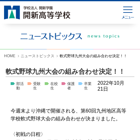
HOME
緊急連絡
ニューストピックス
学校紹介
HOME
ニューストピックス
軟式野球九州大会の組み合わせ決定！！
学科紹介
軟式野球九州大会の組み合わせ決定！！
学校生活
2022年10月
部活
受験
在校
保護
卒業
動
生
生
者
生
21日
入試情報
進学就職情報
今週末より沖縄で開催される、第60回九州地区高等
学校軟式野球大会の組み合わせが決まりました。
お問い合わせ
各種様式ダウンロード
〈初戦の日程〉