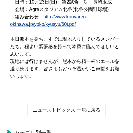
日時：10月23日(日) 第2試合 対 長崎玉成
プライバシーポリシー
会場：Agreスタジアム北谷(北谷公園野球場)
組み合わせ：
http://www.kouyaren-
サイトマップ
okinawa.jp/yoko/kyusyu/60t.pdf
受験生の方へ
在校生の方へ
本日熊本を発ち、すでに現地入りしているメンバー
たち。程よい緊張感を持って本番に臨んでほしいと
保護者の方へ
卒業生の方へ
思います。
現地には行けませんが、熊本から精一杯のエールを
送り続けます。皆さまもどうぞ温かいご声援をお願
いします。
ニューストピックス 一覧に戻る
カテゴリ別一覧