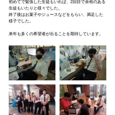
初めてで緊張した生徒もいれば、2回目で余裕のある
プライバシーポリシー
生徒もいたりと様々でした。
終了後はお菓子やジュースなどをもらい、満足した
サイトマップ
様子でした。
受験生の方へ
在校生の方へ
来年も多くの希望者が出ることを期待しています。
保護者の方へ
卒業生の方へ