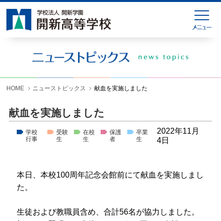
HOME
緊急連絡
ニューストピックス
学校紹介
HOME
ニューストピックス
献血を実施しました
学科紹介
献血を実施しました
学校生活
2022年11月
学校
受験
在校
保護
卒業
行事
生
生
者
生
4日
入試情報
進学就職情報
本日、本校100周年記念会館前にて献血を実施しまし
た。
お問い合わせ
各種様式ダウンロード
生徒および教職員含め、合計56名が協力しました。